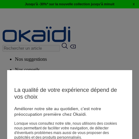
x
Jusqu'à -30%* sur la nouvelle collection jusqu'à minuit
Nos suggestions
Nos conseils
Produits suggérés
Voir tous les produits
La qualité de votre expérience dépend de
vos choix
Magasin
Améliorer notre site au quotidien, c'est notre
préoccupation première chez Okaïdi.
Lorsque vous consultez notre site, nous utilisons des cookies
Mes informations
nous permettant de faciliter votre navigation, de détecter
Suivre une commande
d'éventuels problèmes mais aussi de vous proposer des
publicités et des produits personnalisés.
Panier