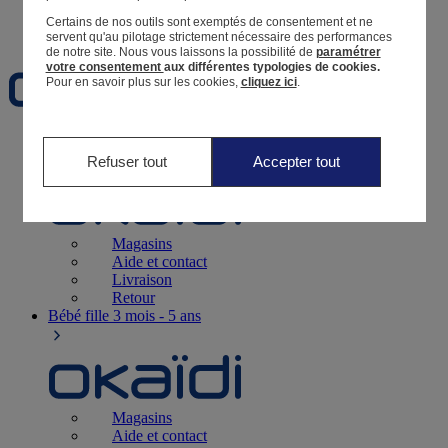
Certains de nos outils sont exemptés de consentement et ne
Favoris
servent qu'au pilotage strictement nécessaire des performances
de notre site.
Nous vous laissons la possibilité de
paramétrer
votre consentement
aux différentes typologies de cookies.
Pour en savoir plus sur les cookies,
cliquez ici
.
Naissance
0-12 mois
Refuser tout
Accepter tout
Magasins
Aide et contact
Livraison
Retour
Bébé fille
3 mois - 5 ans
Magasins
Aide et contact