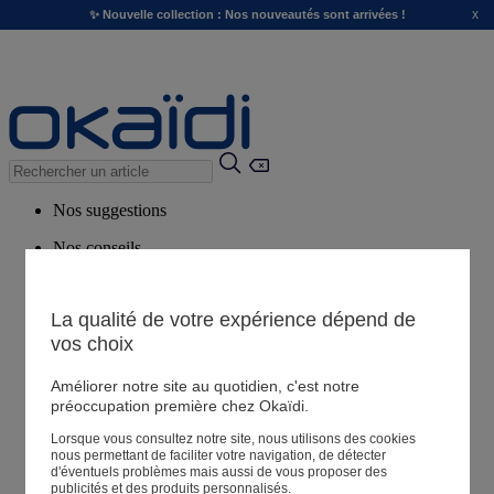
x
✨ Nouvelle collection : Nos nouveautés sont arrivées !
Nos suggestions
Nos conseils
Produits suggérés
Voir tous les produits
La qualité de votre expérience dépend de
vos choix
Magasin
Améliorer notre site au quotidien, c'est notre
préoccupation première chez Okaïdi.
Lorsque vous consultez notre site, nous utilisons des cookies
Mes informations
nous permettant de faciliter votre navigation, de détecter
Suivre une commande
d'éventuels problèmes mais aussi de vous proposer des
publicités et des produits personnalisés.
Panier