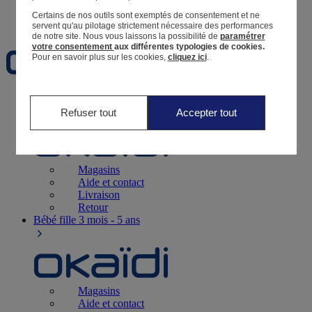
Certains de nos outils sont exemptés de consentement et ne
Favoris
servent qu'au pilotage strictement nécessaire des performances
de notre site.
Nous vous laissons la possibilité de
paramétrer
votre consentement
aux différentes typologies de cookies.
Pour en savoir plus sur les cookies,
cliquez ici
.
Naissance
0-12 mois
Refuser tout
Accepter tout
Magasins
Aide et contact
Livraison
Retour
Bébé fille
3 mois - 5 ans
Magasins
Aide et contact