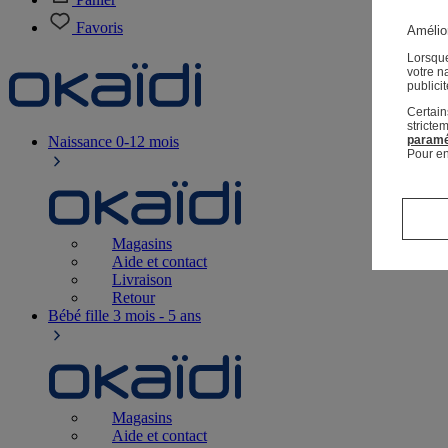
Favoris
Amélior
Lorsque
votre n
publici
Certain
stricte
Naissance
0-12 mois
paramé
Pour en
Magasins
Aide et contact
Livraison
Retour
Bébé fille
3 mois - 5 ans
Magasins
Aide et contact