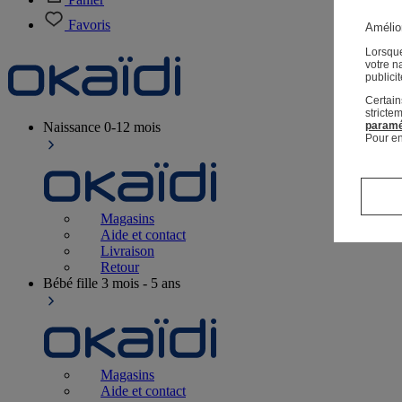
Favoris
Amélior
Lorsque
votre n
publici
Certain
stricte
Naissance
0-12 mois
paramé
Pour en
Magasins
Aide et contact
Livraison
Retour
Bébé fille
3 mois - 5 ans
Magasins
Aide et contact