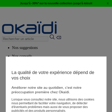
x
Jusqu'à -30%* sur la nouvelle collection jusqu'à minuit
Nos suggestions
Nos conseils
Produits suggérés
Voir tous les produits
La qualité de votre expérience dépend de
vos choix
Magasin
Améliorer notre site au quotidien, c'est notre
préoccupation première chez Okaïdi.
Lorsque vous consultez notre site, nous utilisons des cookies
Mes informations
nous permettant de faciliter votre navigation, de détecter
Suivre une commande
d'éventuels problèmes mais aussi de vous proposer des
publicités et des produits personnalisés.
Panier