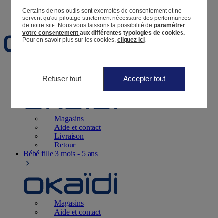
Certains de nos outils sont exemptés de consentement et ne
Favoris
servent qu'au pilotage strictement nécessaire des performances
de notre site.
Nous vous laissons la possibilité de
paramétrer
votre consentement
aux différentes typologies de cookies.
Pour en savoir plus sur les cookies,
cliquez ici
.
Naissance
0-12 mois
Refuser tout
Accepter tout
Magasins
Aide et contact
Livraison
Retour
Bébé fille
3 mois - 5 ans
Magasins
Aide et contact