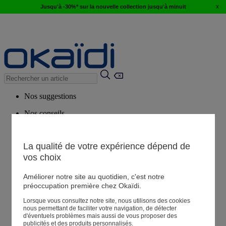
x
Jusqu'à -30%* sur la nouvelle collection jusqu'à minuit
Nos suggestions
Nos conseils
Produits suggérés
Voir tous les produits
La qualité de votre expérience dépend de
vos choix
Magasin
Améliorer notre site au quotidien, c'est notre
préoccupation première chez Okaïdi.
Lorsque vous consultez notre site, nous utilisons des cookies
Mes informations
nous permettant de faciliter votre navigation, de détecter
Suivre une commande
d'éventuels problèmes mais aussi de vous proposer des
publicités et des produits personnalisés.
Panier