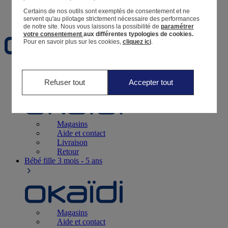
Certains de nos outils sont exemptés de consentement et ne
Favoris
servent qu'au pilotage strictement nécessaire des performances
de notre site.
Nous vous laissons la possibilité de
paramétrer
votre consentement
aux différentes typologies de cookies.
Pour en savoir plus sur les cookies,
cliquez ici
.
Naissance
0-12 mois
Refuser tout
Accepter tout
Magasins
Aide et contact
Livraison
Retour
Bébé fille
3 mois - 5 ans
Magasins
Aide et contact