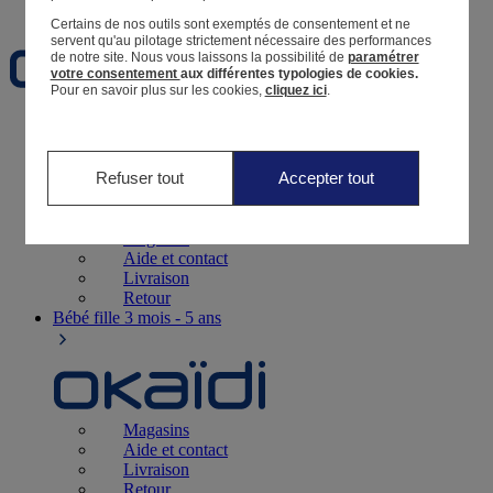
Favoris
Certains de nos outils sont exemptés de consentement et ne
servent qu'au pilotage strictement nécessaire des performances
de notre site.
Nous vous laissons la possibilité de
paramétrer
votre consentement
aux différentes typologies de cookies.
Pour en savoir plus sur les cookies,
cliquez ici
.
Naissance
0-12 mois
Refuser tout
Accepter tout
Magasins
Aide et contact
Livraison
Retour
Bébé fille
3 mois - 5 ans
Magasins
Aide et contact
Livraison
Retour