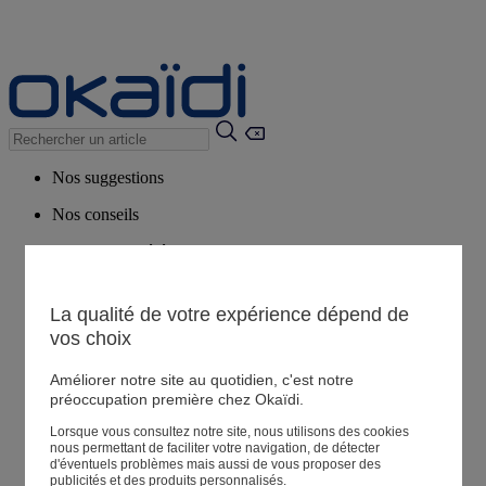
Nos suggestions
Nos conseils
Produits suggérés
Voir tous les produits
La qualité de votre expérience dépend de
vos choix
Magasin
Améliorer notre site au quotidien, c'est notre
préoccupation première chez Okaïdi.
Mes informations
Suivre une commande
Lorsque vous consultez notre site, nous utilisons des cookies
nous permettant de faciliter votre navigation, de détecter
Panier
d'éventuels problèmes mais aussi de vous proposer des
publicités et des produits personnalisés.